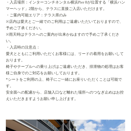
・入店場所：インターコンチネンタル横浜Pier 8が位置する「横浜ハン
マーヘッド」2階から、テラスに直接ご入店いただけます。
・ご案内可能エリア：テラス席のみ
※店内は愛犬とご一緒でのご利用はご遠慮いただいておりますので、
予めご了承ください。
※雨天時はテラスへのご案内が出来かねますので予めご了承くださ
い。
・入店時の注意点：
愛犬とともにご利用いただくお客様には、リードの着用をお願いして
おります。
椅子やテーブルへの乗り上げはご遠慮いただき、排泄物の処理はお客
様ご自身でのご対応をお願いしております。
*シートをご利用の上、椅子にご一緒にお座りいただくことは可能で
す。
安全面への配慮から、店舗入口など離れた場所へのつなぎ止めはお控
えいただきますようお願い申し上げます。